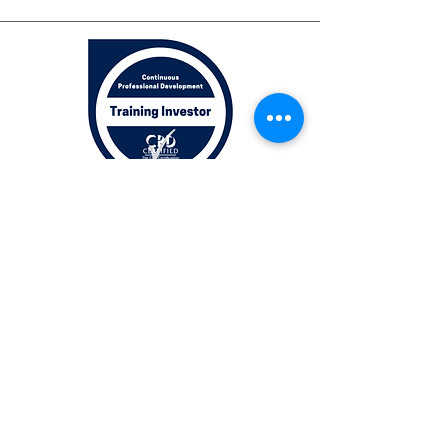
Join our mailing list
Subscribe Now
© 2025
www.criminalbehaviours.com
-
criminalbehaviours@gmail.com